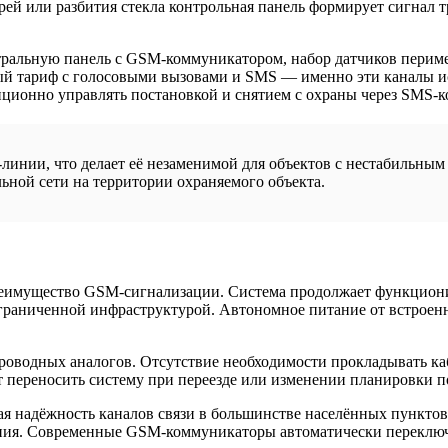
ей или разбития стекла контрольная панель формирует сигнал тр
тральную панель с GSM-коммуникатором, набор датчиков периме
ный тариф с голосовыми вызовами и SMS — именно эти каналы 
нционно управлять постановкой и снятием с охраны через SMS-
-линии, что делает её незаменимой для объектов с нестабильн
ьной сети на территории охраняемого объекта.
преимущество GSM-сигнализации. Система продолжает функциони
ограниченной инфраструктурой. Автономное питание от встроенно
роводных аналогов. Отсутствие необходимости прокладывать ка
т переносить систему при переезде или изменении планировки 
ая надёжность каналов связи в большинстве населённых пункто
ения. Современные GSM-коммуникаторы автоматически переключ