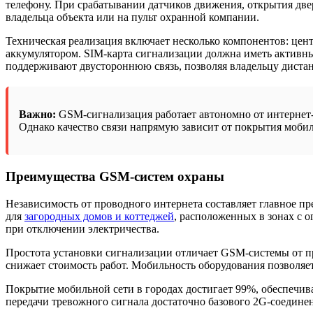
телефону. При срабатывании датчиков движения, открытия двер
владельца объекта или на пульт охранной компании.
Техническая реализация включает несколько компонентов: цен
аккумулятором. SIM-карта сигнализации должна иметь актив
поддерживают двустороннюю связь, позволяя владельцу диста
Важно:
GSM-сигнализация работает автономно от интернет
Однако качество связи напрямую зависит от покрытия мобил
Преимущества GSM-систем охраны
Независимость от проводного интернета составляет главное 
для
загородных домов и коттеджей
, расположенных в зонах с 
при отключении электричества.
Простота установки сигнализации отличает GSM-системы от п
снижает стоимость работ. Мобильность оборудования позволяе
Покрытие мобильной сети в городах достигает 99%, обеспечив
передачи тревожного сигнала достаточно базового 2G-соедин