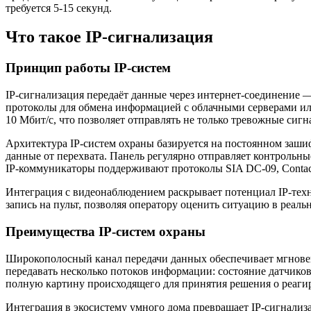
требуется 5-15 секунд.
Что такое IP-сигнализация
Принцип работы IP-систем
IP-сигнализация передаёт данные через интернет-соединение —
протоколы для обмена информацией с облачными серверами ил
10 Мбит/с, что позволяет отправлять не только тревожные сиг
Архитектура IP-систем охраны базируется на постоянном за
данные от перехвата. Панель регулярно отправляет контрольны
IP-коммуникаторы поддерживают протоколы SIA DC-09, Contac
Интеграция с видеонаблюдением раскрывает потенциал IP-техн
запись на пульт, позволяя оператору оценить ситуацию в реал
Преимущества IP-систем охраны
Широкополосный канал передачи данных обеспечивает мгновен
передавать несколько потоков информации: состояние датчико
полную картину происходящего для принятия решения о реаги
Интеграция в экосистему умного дома превращает IP-сигнализ