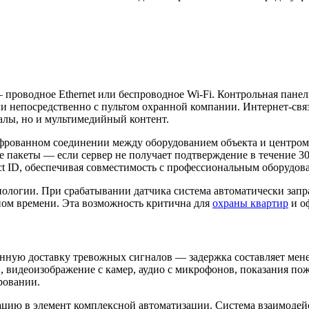
 проводное Ethernet или беспроводное Wi-Fi. Контрольная панел
и непосредственно с пультом охранной компании. Интернет-связ
налы, но и мультимедийный контент.
шифрованном соединении между оборудованием объекта и центр
е пакеты — если сервер не получает подтверждение в течение 30
t ID, обеспечивая совместимость с профессиональным оборудов
ологии. При срабатывании датчика система автоматически запр
ьном времени. Эта возможность критична для
охраны квартир
и оф
ную доставку тревожных сигналов — задержка составляет мене
в, видеоизображение с камер, аудио с микрофонов, показания 
ровании.
ацию в элемент комплексной автоматизации. Система взаимодейс