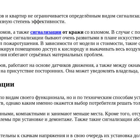
ов и квартир не ограничивается определённым видом сигнализа
разную степень эффективности.
омов, а также
сигнализации
от кражи
со взломом. В случае с 
жарные сигнализации бывают очень развитыми в плане искусств
л пожаротушения. В зависимости от модели и стоимости, такие
окируя помещению доступ к кислороду и выкачивать весь воздух
ения избегают серьёзных материальных проблем.
ов, работают на основе датчиков движения, а также между окнам
ть на присутствие посторонних. Она может уведомлять владельца
ации
по видам своего функционала, но и по техническим способам 
, однако каким именно окажется выбор потребителя решать тол
нными, компактными и занимают меньше места. Кроме того, отс
блемы при установке и демонтаже. Также такие сигнализации а
вительны к скачкам напряжения и в свою очередь их установка