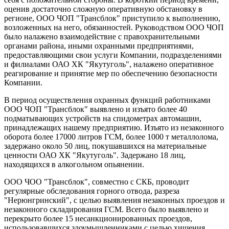
оценив достаточно сложную оперативную обстановку в
регионе, ООО ЧОП "Трансблок" приступило к выполнению,
возложенных на него, обязанностей. Руководством ООО ЧОП
было налажено взаимодействие с правохранительными
органами района, иными охранными предприятиями,
предоставляющими свои услуги Компании, подразделениями
и филиалами ОАО ХК "Якутуголь", налажено оперативное
реагирование и принятие мер по обеспечению безопасности
Компании.
В период осуществления охранных функций работниками
ООО ЧОП "Трансблок" выявлено и изъято более 40
подматывающих устройств на спидометрах автомашин,
принадлежащих нашему предприятию. Изъято из незаконного
оборота более 17000 литров ГСМ, более 1000 т металлолома,
задержано около 50 лиц, покушавшихся на материальные
ценности ОАО ХК "Якутуголь". Задержано 18 лиц,
находящихся в алкогольном опьянении.
ООО ЧОО "Трансблок", совместно с СКБ, проводит
регулярные обследования горного отвода, разреза
"Нерюнгринский", с целью выявления незаконных проездов и
незаконного складирования ГСМ. Всего было выявлено и
перекрыто более 15 несанкционированных проездов,
использовавшихся злоумышленниками с целью хищения