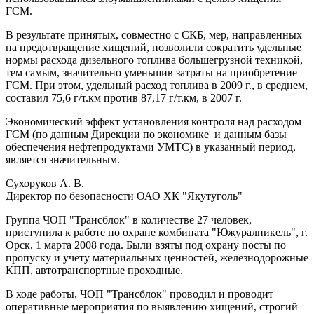
ГСМ.
В результате принятых, совместно с СКБ, мер, направленных
на предотвращение хищений, позволили сократить удельные
нормы расхода дизельного топлива большегрузной техникой,
тем самым, значительно уменьшив затраты на приобретение
ГСМ. При этом, удельный расход топлива в 2009 г., в среднем,
составил 75,6 г/т.км против 87,17 г/т.км, в 2007 г.
Экономический эффект установления контроля над расходом
ГСМ (по данным Дирекции по экономике и данным базы
обеспечения нефтепродуктами УМТС) в указанный период,
является значительным.
Сухоруков А. В.
Директор по безопасности ОАО ХК "Якутуголь"
Группа ЧОП "Трансблок" в количестве 27 человек,
приступила к работе по охране комбината "Южуралникель", г.
Орск, 1 марта 2008 года. Были взяты под охрану посты по
пропуску и учету материальных ценностей, железнодорожные
КПП, автотранспортные проходные.
В ходе работы, ЧОП "Трансблок" проводил и проводит
оперативные мероприятия по выявлению хищений, строгий